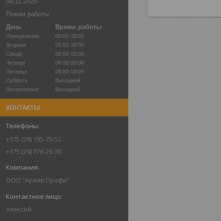
04.11.2025
Режим работы:
День
Время работы
Понедельник
08:00-18:00
Вторник
08:00-18:00
Среда
08:00-18:00
Четверг
08:00-18:00
Пятница
08:00-18:00
Суббота
Выходной
Воскресенье
Выходной
КОНТАКТЫ
+375 (29) 195-70-52
+375 (29) 776-26-30
ООО "Архив Профи"
Алексей