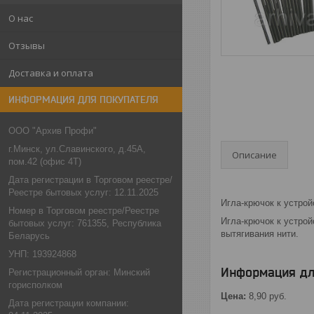
О нас
Отзывы
Доставка и оплата
ИНФОРМАЦИЯ ДЛЯ ПОКУПАТЕЛЯ
ООО "Архив Профи"
г.Минск, ул.Славинского, д.45А,
Описание
пом.42 (офис 4Т)
Дата регистрации в Торговом реестре/
Реестре бытовых услуг: 12.11.2025
Игла-крючок к устрой
Номер в Торговом реестре/Реестре
Игла-крючок к устро
бытовых услуг: 761355, Республика
вытягивания нити.
Беларусь
УНП: 193924868
Информация дл
Регистрационный орган: Минский
горисполком
Цена:
8,90
руб.
Дата регистрации компании: