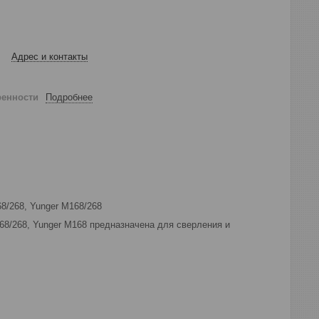
Адрес и контакты
ренности
Подробнее
8/268, Yunger М168/268
68/268, Yunger М168 предназначена для сверления и