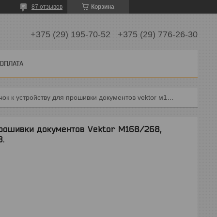
87 отзывов
Корзина
+375 (29) 195-70-52
+375 (29) 776-26-30
 ОПЛАТА
Игла-крючок к устройству для прошивки документов vektor м168/268, yunger м168/268, апс м168/268.
прошивки документов Vektor М168/268,
.