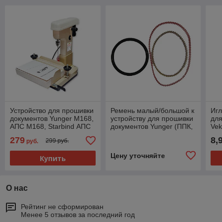
Устройство для прошивки
Ремень малый/большой к
Игл
документов Yunger M168,
устройству для прошивки
для
АПС M168, Starbind АПС
документов Yunger (ППК,
Vek
168, с резаком,
АПС, vektor)
М1
279
8,
299 руб.
руб.
модернизированный
М168/268/368.
М16
Цену уточняйте
Купить
О нас
Рейтинг не сформирован
Менее 5 отзывов за последний год