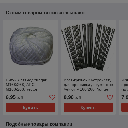
С этим товаром также заказывают
Нитки к станку Yunger
Игла-крючок к устройству
Игл
М168/268, АПС
для прошивки документов
про
М168/268, vector
Vektor М168/268, Yunger
(дл
М168/268.
М168/268, АПС
6,95
8,90
7,
руб.
руб.
М168/268.
Купить
Купить
Подобные товары компании